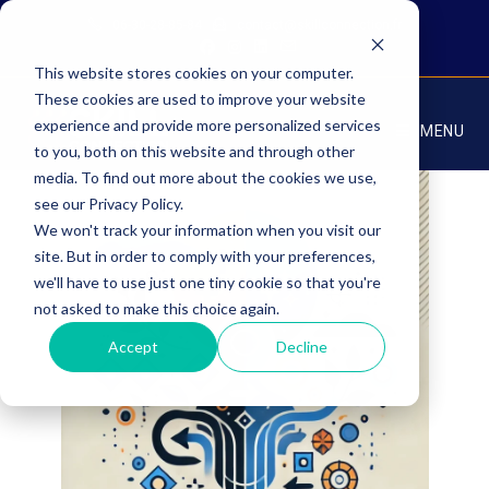
Skip
06-30-28-85-84
contact@skillconnection.fr
to
content
This website stores cookies on your computer.
These cookies are used to improve your website
experience and provide more personalized services
MENU
to you, both on this website and through other
media. To find out more about the cookies we use,
see our Privacy Policy.
We won't track your information when you visit our
site. But in order to comply with your preferences,
we'll have to use just one tiny cookie so that you're
not asked to make this choice again.
Accept
Decline