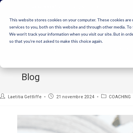
06-30-28-85-84
contact@skillconnection.fr
This website stores cookies on your computer. These cookies are 
services to you, both on this website and through other media. To 
We won't track your information when you visit our site. But in orde
so that you're not asked to make this choice again.
ACCUEIL
EXPERTISE
NOS FO
Blog
Laetitia Gettliffe
21 novembre 2024
COACHING