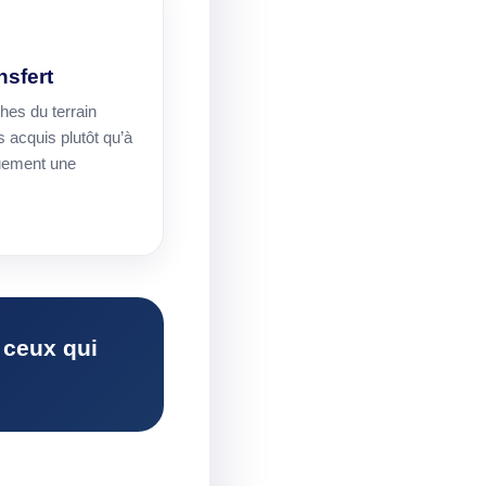
nsfert
hes du terrain
s acquis plutôt qu’à
uement une
 ceux qui