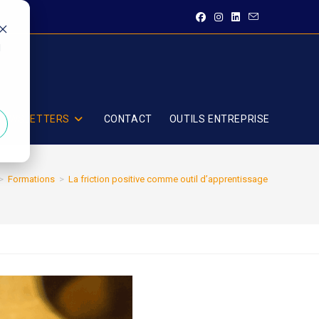
d
 NEWSLETTERS
CONTACT
OUTILS ENTREPRISE
>
Formations
>
La friction positive comme outil d’apprentissage