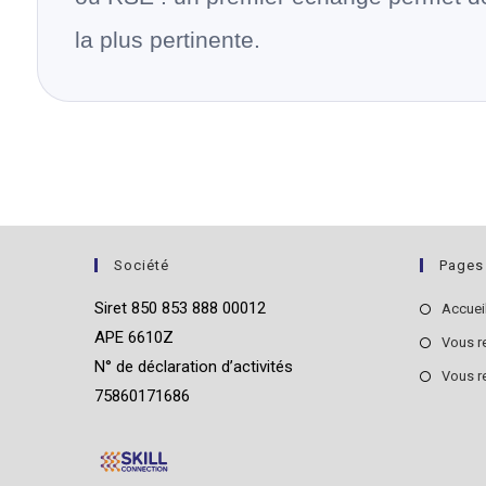
la plus pertinente.
Société
Pages
Siret 850 853 888 00012
Accuei
APE 6610Z
Vous r
N° de déclaration d’activités
Vous r
75860171686