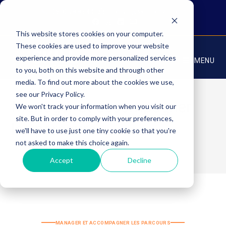
06-30-28-85-84
contact@skillconnection.fr
This website stores cookies on your computer.
These cookies are used to improve your website
experience and provide more personalized services
MENU
to you, both on this website and through other
media. To find out more about the cookies we use,
see our Privacy Policy.
Manager et accompagner
We won't track your information when you visit our
site. But in order to comply with your preferences,
les parcours
we'll have to use just one tiny cookie so that you're
not asked to make this choice again.
>
Manager et accompagner les parcours
Accept
Decline
MANAGER ET ACCOMPAGNER LES PARCOURS