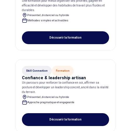
Une formation pour mieux organiser ses priorités, gagner en
efficacité et développer des habitudes de travail plus fluides et
durables.
Présentiel, distanciel ou hybride
Méthodes simples et activables
Découvrir la formation
Skill Connection
Formation
Confiance & leadership artisan
Un parcours pour renforcer la confiance en soi, affirmer sa
posture et développer un leadership concret, ancré dans la réalité
du terrain.
Présentiel, distanciel ou hybride
Approche pragmatique et engageante
Découvrir la formation