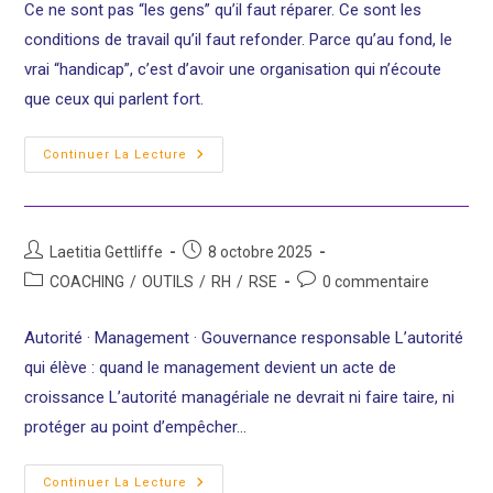
Ce ne sont pas “les gens” qu’il faut réparer. Ce sont les
publication :
conditions de travail qu’il faut refonder. Parce qu’au fond, le
vrai “handicap”, c’est d’avoir une organisation qui n’écoute
que ceux qui parlent fort.
“Ce
Continuer La Lecture
N’est
Pas
Moi
Qui
Suis
Fragile.
Auteur/autrice
Publication
Laetitia Gettliffe
8 octobre 2025
C’est
de
publiée :
Ton
Post
Commentaires
COACHING
/
OUTILS
/
RH
/
RSE
0 commentaire
Organisation
la
category:
de
Qui
publication :
Est
la
Autorité · Management · Gouvernance responsable L’autorité
Toxique
publication :
! »
qui élève : quand le management devient un acte de
croissance L’autorité managériale ne devrait ni faire taire, ni
protéger au point d’empêcher…
L’autorité
Continuer La Lecture