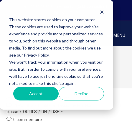
Skip
06-30-28-85-84
contact@skillconnection.fr
to
content
This website stores cookies on your computer.
These cookies are used to improve your website
experience and provide more personalized services
MENU
to you, both on this website and through other
media. To find out more about the cookies we use,
see our Privacy Policy.
rse
We won't track your information when you visit our
site. But in order to comply with your preferences,
>
Articles
>
rse
we'll have to use just one tiny cookie so that you're
not asked to make this choice again.
Accept
Decline
Auteur/autrice
Publication
Laetitia Gettliffe
11 novembre 2025
de
publiée :
Post
COACHING
/
Egalité professionnelle
/
Non
la
category:
classé
/
OUTILS
/
RH
/
RSE
publication :
Commentaires
0 commentaire
de
la