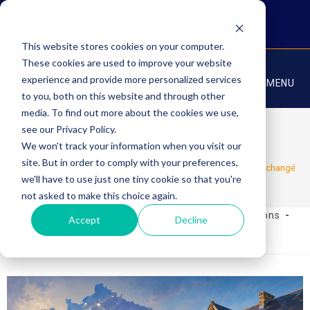
06-30-28-85-84
contact@skillconnection.fr
This website stores cookies on your computer.
These cookies are used to improve your website
experience and provide more personalized services
MENU
to you, both on this website and through other
media. To find out more about the cookies we use,
see our Privacy Policy.
Blog
We won't track your information when you visit our
site. But in order to comply with your preferences,
>
Formations
>
Comment les maisons de la formation ont changé mo
we'll have to use just one tiny cookie so that you're
not asked to make this choice again.
Laetitia Gettliffe
7 juillet 2026
Formations
Accept
Decline
0 commentaire