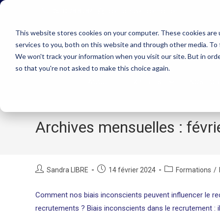
Skip
06-30-28-85-84
contact@skillconnection.fr
to
content
This website stores cookies on your computer. These cookies are 
services to you, both on this website and through other media. To 
We won't track your information when you visit our site. But in orde
so that you're not asked to make this choice again.
ACCUEIL
EXPERTISE
NOS FO
Archives mensuelles : févr
Auteur/autrice
Publication
Post
Sandra LIBRE
14 février 2024
Formations
/
de
publiée :
category:
la
Comment nos biais inconscients peuvent influencer le rec
publication :
recrutements ? Biais inconscients dans le recrutement : i