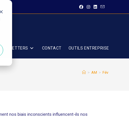
d
 NEWSLETTERS
CONTACT
OUTILS ENTREPRISE
>
AM
>
Fév
ent nos biais inconscients influencent-ils nos