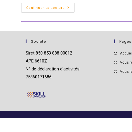
Comment
Continuer La Lecture
Nos
Biais
Inconscients
Influencent-
Ils
Nos
Recrutements
?
Société
Pages
Siret 850 853 888 00012
Accuei
APE 6610Z
Vous r
N° de déclaration d’activités
Vous r
75860171686