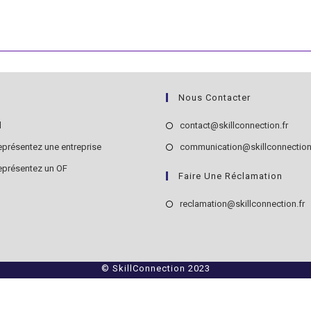
Nous Contacter
S’ouvre
S’ouv
l
contact@skillconnection.fr
dans
dans
S’ouvre
eprésentez une entreprise
communication@skillconnection
un
un
dans
S’ouvre
eprésentez un OF
nouvel
nouv
Faire Une Réclamation
un
dans
onglet
ongle
nouvel
un
S
reclamation@skillconnection.fr
onglet
nouvel
d
onglet
u
n
© SkillConnection 2023
o