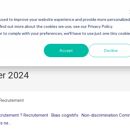
used to improve your website experience and provide more personalize
find out more about the cookies we use, see our Privacy Policy.
r to comply with your preferences, we'll have to use just one tiny cookie
RMATIONS
OUTILS
QUI SOMMES-NOUS ?
ARTICLES &
Accept
Decline
ier 2024
Recrutement
rutement ? Recrutement · Biais cognitifs · Non-discrimination Comm
ls ne…