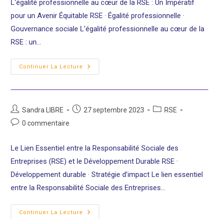
L'égalité professionnelle au cœur de la RSE : Un Impératif
publication :
pour un Avenir Équitable RSE · Égalité professionnelle ·
Gouvernance sociale L’égalité professionnelle au cœur de la
RSE : un…
L’égalité
Continuer La Lecture
Professionnelle
Au
Cœur
De
La
RSE
Auteur/autrice
Publication
Post
Sandra LIBRE
27 septembre 2023
RSE
Est
de
publiée :
category:
Un
Commentaires
0 commentaire
Impératif
la
de
Pour
publication :
Un
la
Le Lien Essentiel entre la Responsabilité Sociale des
Avenir
publication :
Équitable
Entreprises (RSE) et le Développement Durable RSE ·
Développement durable · Stratégie d’impact Le lien essentiel
entre la Responsabilité Sociale des Entreprises…
Le
Continuer La Lecture