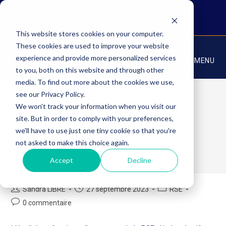
Skip
06-30-28-85-84
contact@skillconnection.fr
to
content
This website stores cookies on your computer.
These cookies are used to improve your website
experience and provide more personalized services
MENU
to you, both on this website and through other
media. To find out more about the cookies we use,
see our Privacy Policy.
Archives mensuelles :
We won't track your information when you visit our
site. But in order to comply with your preferences,
septembre 2023
we'll have to use just one tiny cookie so that you're
not asked to make this choice again.
>
AM
>
Sep
Accept
Decline
Auteur/autrice
Publication
Post
Sandra LIBRE
27 septembre 2023
RSE
de
publiée :
category:
Commentaires
0 commentaire
la
de
publication :
la