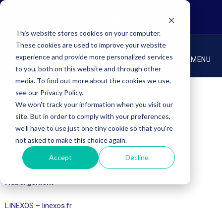
06-30-28-85-84
contact@skillconnection.fr
This website stores cookies on your computer.
These cookies are used to improve your website
experience and provide more personalized services
MENU
to you, both on this website and through other
media. To find out more about the cookies we use,
Editeur du site internet
see our Privacy Policy.
We won't track your information when you visit our
Laetitia Gettlife, Dirigeante de Skill Connection
site. But in order to comply with your preferences,
we'll have to use just one tiny cookie so that you're
Conception
not asked to make this choice again.
Accept
Decline
Sandra LIBRE –
sandralibre.com
Hébergement
LINEXOS – linexos.fr